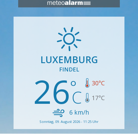
LUXEMBURG
FINDEL
26
30
°C
17
°C
6
km/h
Sonntag, 09. August 2026 - 11:25 Uhr