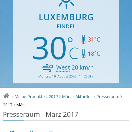
LUXEMBURG
FINDEL
30
31
°C
18
°C
West
20
km/h
Montag, 10. August 2026 - 14:05 Uhr
Meine Produkte
2017
März
Aktuelles
Presseraum
>
>
>
>
>
>
März
2017
>
Presseraum - März 2017