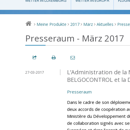
WETTER IN LUXEMBURG
WETTER IN EUROPA
FLUGW
Meine Produkte
2017
März
Aktuelles
Press
>
>
>
>
>
Presseraum - März 2017
L’Administration de la
27-03-2017
BELGOCONTROL et la 
Presseraum
Dans le cadre de son déploiemen
deux accords de coopération av
Ministère du Développement du
de collaboration signés avec se
Européen et dans l’esprit de sy