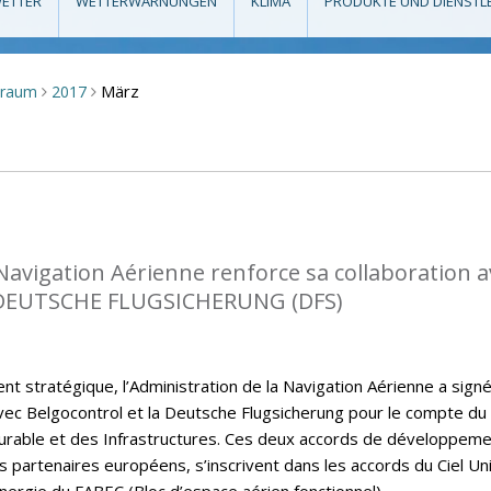
ETTER
WETTERWARNUNGEN
KLIMA
PRODUKTE UND DIENSTL
März
eraum
2017
>
>
 Navigation Aérienne renforce sa collaboration a
DEUTSCHE FLUGSICHERUNG (DFS)
t stratégique, l’Administration de la Navigation Aérienne a sign
ec Belgocontrol et la Deutsche Flugsicherung pour le compte du
rable et des Infrastructures. Ces deux accords de développem
s partenaires européens, s’inscrivent dans les accords du Ciel Un
nergie du FABEC (Bloc d’espace aérien fonctionnel).