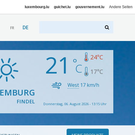
luxembourg.lu
guichet.lu
gouvernement.lu
Andere Seiten
DE
FR
21
24
°C
17
°C
West
17
km/h
XEMBURG
FINDEL
Donnerstag, 06. August 2026 - 13:15 Uhr
MEINE PRODUKTE