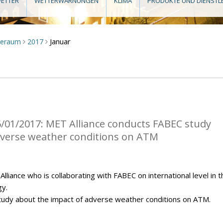
ETTER
WETTERWARNUNGEN
KLIMA
PRODUKTE UND DIENSTL
Januar
seraum
2017
>
>
/01/2017: MET Alliance conducts FABEC study
dverse weather conditions on ATM
iance who is collaborating with FABEC on international level in t
gy.
tudy about the impact of adverse weather conditions on ATM.