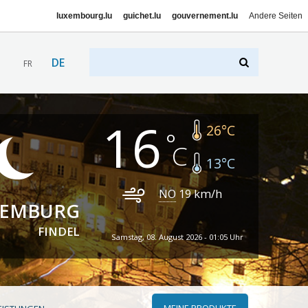
luxembourg.lu
guichet.lu
gouvernement.lu
Andere Seiten
DE
FR
16
26
°C
13
°C
NO
19
km/h
XEMBURG
FINDEL
Samstag, 08. August 2026 - 01:05 Uhr
MEINE PRODUKTE