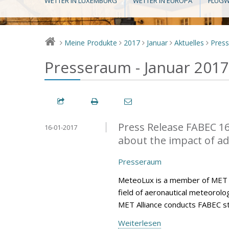
WETTER IN LUXEMBURG
WETTER IN EUROPA
FLUGW
Meine Produkte
2017
Januar
Aktuelles
Pres
>
>
>
>
>
Presseraum - Januar 2017
Press Release FABEC 16
16-01-2017
about the impact of a
Presseraum
MeteoLux is a member of MET All
field of aeronautical meteorolo
MET Alliance conducts FABEC s
Weiterlesen