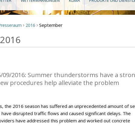
ETTER
WETTERWARNUNGEN
KLIMA
PRODUKTE UND DIENSTL
September
Presseraum
2016
>
>
 2016
5/09/2016: Summer thunderstorms have a stro
 New procedures help alleviate the problem
, the 2016 season has suffered an unprecedented amount of s
ave disrupted traffic flows and caused significant delays. The
roviders have addressed this problem and worked out concrete