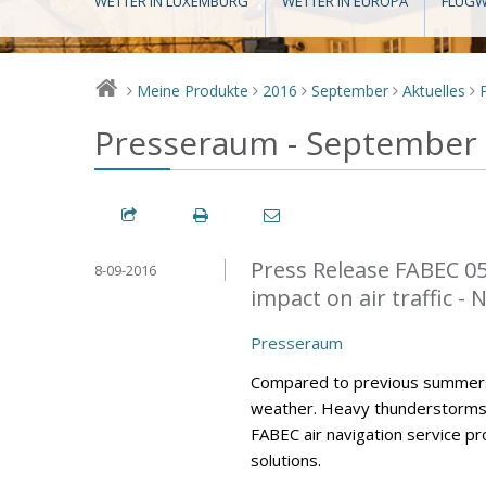
WETTER IN LUXEMBURG
WETTER IN EUROPA
FLUGW
Meine Produkte
2016
September
Aktuelles
>
>
>
>
>
Presseraum - September
Press Release FABEC 0
8-09-2016
impact on air traffic -
Presseraum
Compared to previous summers
weather. Heavy thunderstorms h
FABEC air navigation service p
solutions.