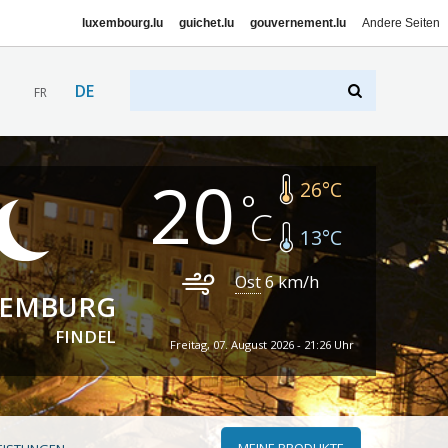
luxembourg.lu
guichet.lu
gouvernement.lu
Andere Seiten
DE
FR
20
26
°C
13
°C
Ost
6
km/h
XEMBURG
FINDEL
Freitag, 07. August 2026 - 21:26 Uhr
MEINE PRODUKTE