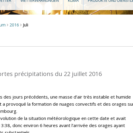
ETTER
WETTERWARNUNGEN
KLIMA
PRODUKTE UND DIENSTL
Juli
aum
2016
>
>
rtes précipitations du 22 juillet 2016
rs des jours précédents, une masse d’air très instable et humide
t a provoqué la formation de nuages convectifs et des orages sur
embourg.
évolution de la situation météorologique en cette date et avait
13:38, donc environ 6 heures avant l’arrivée des orages ayant
s substantiels.