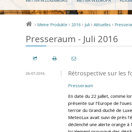
WETTER IN LUXEMBURG
WETTER IN EUROPA
FLUGW
Meine Produkte
2016
Juli
Aktuelles
Presser
>
>
>
>
>
Presseraum - Juli 2016
Rétrospective sur les fo
26-07-2016
Presseraum
En date du 22 juillet, comme lo
présente sur l’Europe de l’oues
terroir du Grand-duché de Lux
MeteoLux avait suivi de près l’
déclenché une alerte orange à 
localement provoqué des dégât