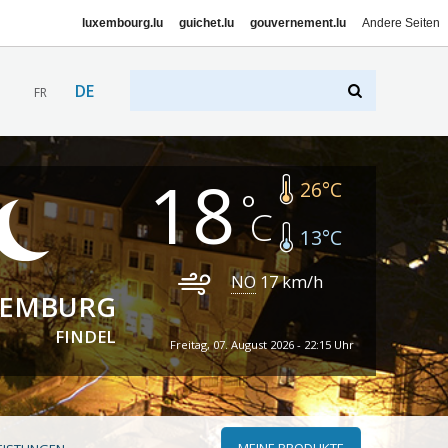
luxembourg.lu
guichet.lu
gouvernement.lu
Andere Seiten
DE
FR
18
26
°C
13
°C
NO
17
km/h
XEMBURG
FINDEL
Freitag, 07. August 2026 - 22:15 Uhr
MEINE PRODUKTE