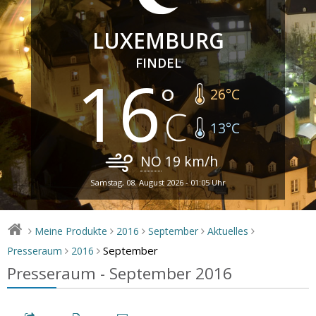
LUXEMBURG
FINDEL
16
26
°C
13
°C
NO
19
km/h
Samstag, 08. August 2026 - 01:05 Uhr
Meine Produkte
2016
September
Aktuelles
>
>
>
>
>
September
Presseraum
2016
>
>
Presseraum - September 2016