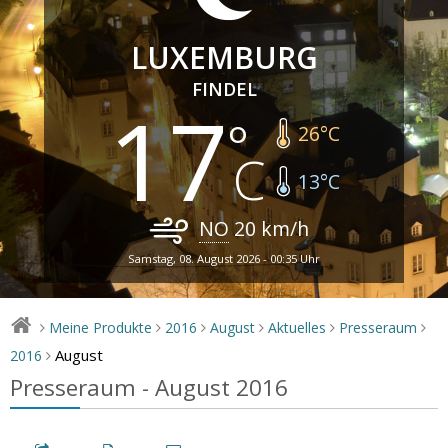
LUXEMBURG
FINDEL
17
26
°C
13
°C
NO
20
km/h
Samstag, 08. August 2026 - 00:35 Uhr
Meine Produkte
2016
August
Aktuelles
Presseraum
>
>
>
>
>
>
August
2016
>
Presseraum - August 2016