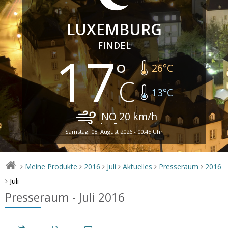
LUXEMBURG
FINDEL
17
26
°C
13
°C
NO
20
km/h
Samstag, 08. August 2026 - 00:45 Uhr
Meine Produkte
2016
Juli
Aktuelles
Presseraum
2016
>
>
>
>
>
>
Juli
>
Presseraum - Juli 2016