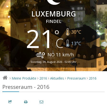
LUXEMBURG
FINDEL
21
30
°C
13
°C
NO
11
km/h
Sonntag, 09. August 2026 - 02:45 Uhr
Meine Produkte
2016
Aktuelles
Presseraum
2016
>
>
>
>
>
Presseraum - 2016