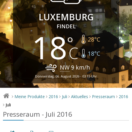
LUXEMBURG
FINDEL
18
28
°C
18
°C
NW
9
km/h
Donnerstag, 06. August 2026 - 03:15 Uhr
Meine Produkte
2016
Juli
Aktuelles
Presseraum
2016
>
>
>
>
>
>
Juli
>
Presseraum - Juli 2016