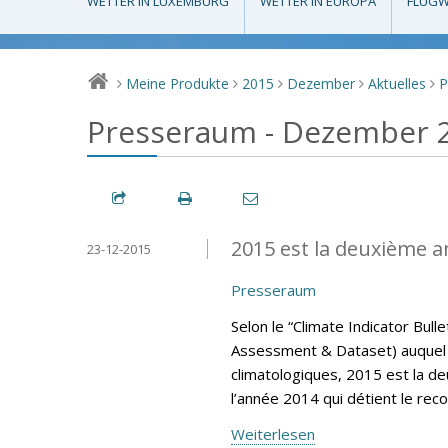
WETTER IN LUXEMBURG
WETTER IN EUROPA
FLUGW
Meine Produkte
2015
Dezember
Aktuelles
P
>
>
>
>
>
Presseraum - Dezember 
2015 est la deuxième a
23-12-2015
Presseraum
Selon le “Climate Indicator Bul
Assessment & Dataset) auquel 
climatologiques, 2015 est la d
l’année 2014 qui détient le rec
Weiterlesen