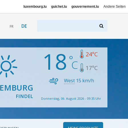
luxembourg.lu
guichet.lu
gouvernement.lu
Andere Seiten
DE
FR
18
24
°C
17
°C
West
15
km/h
XEMBURG
FINDEL
Donnerstag, 06. August 2026 - 09:35 Uhr
MEINE PRODUKTE