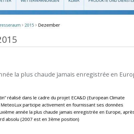
ETTER
WETTERWARNUNGEN
KLIMA
PRODUKTE UND DIENSTL
Dezember
resseraum
2015
>
>
2015
nnée la plus chaude jamais enregistrée en Eur
letin” réalisé dans le cadre du projet ECA&D (European Climate
MeteoLux participe activement en fournissant ses données
euxième année la plus chaude jamais enregistrée en Europe, aprè
ord absolu (2007 est en 3ème position)