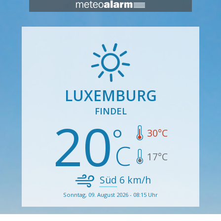
LUXEMBURG
FINDEL
20
30
°C
17
°C
Süd
6
km/h
Sonntag, 09. August 2026 - 08:15 Uhr