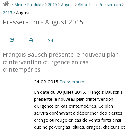
Meine Produkte
2015
August
Aktuelles
Presseraum
>
>
>
>
>
>
August
2015
>
Presseraum - August 2015
François Bausch présente le nouveau plan
d’intervention d’urgence en cas
d’intempéries
24-08-2015
Presseraum
En date du 30 juillet 2015, François Bausch a
présenté le nouveau plan d’intervention
d’urgence en cas d’intempéries. Ce plan
servira dorénavant à déclencher des alertes
orange ou rouge en cas de vents forts ainsi
que neige/verglas, pluies, orages, chaleurs et