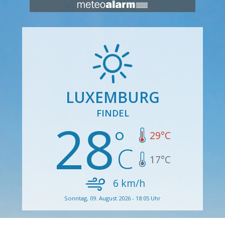
LUXEMBURG
FINDEL
28
29
°C
17
°C
6
km/h
Sonntag, 09. August 2026 - 18:05 Uhr