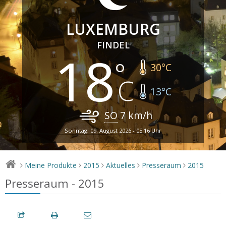
LUXEMBURG
FINDEL
18
30
°C
13
°C
SO
7
km/h
Sonntag, 09. August 2026 - 05:16 Uhr
Meine Produkte
2015
Aktuelles
Presseraum
2015
>
>
>
>
>
Presseraum - 2015