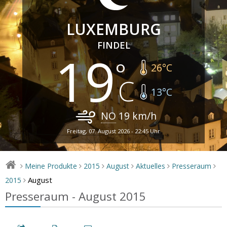
LUXEMBURG
FINDEL
19
26
°C
13
°C
NO
19
km/h
Freitag, 07. August 2026 - 22:45 Uhr
Meine Produkte
2015
August
Aktuelles
Presseraum
>
>
>
>
>
>
August
2015
>
Presseraum - August 2015