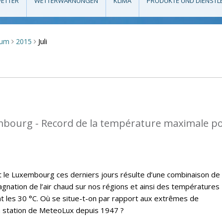
ETTER
WETTERWARNUNGEN
KLIMA
PRODUKTE UND DIENSTL
Juli
aum
2015
>
>
mbourg - Record de la température maximale p
t le Luxembourg ces derniers jours résulte d’une combinaison de
gnation de l’air chaud sur nos régions et ainsi des températures
 les 30 °C. Où se situe-t-on par rapport aux extrêmes de
a station de MeteoLux depuis 1947 ?