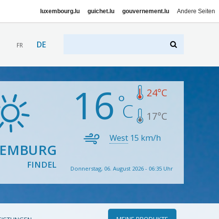
luxembourg.lu
guichet.lu
gouvernement.lu
Andere Seiten
DE
FR
16
24
°C
17
°C
West
15
km/h
XEMBURG
FINDEL
Donnerstag, 06. August 2026 - 06:35 Uhr
MEINE PRODUKTE