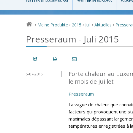
WETTER IN LUXEMBURG
WETTER IN EUROPA
FLUGW
Meine Produkte
2015
Juli
Aktuelles
Presser
>
>
>
>
>
Presseraum - Juli 2015
Forte chaleur au Luxe
5-07-2015
le mois de juillet
Presseraum
La vague de chaleur que connai
facteurs qui provoquent une sta
maximales dépassant largement
températures enregistrées à l