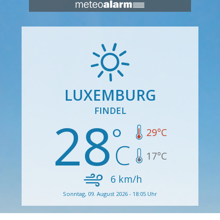
LUXEMBURG
FINDEL
28
29
°C
17
°C
6
km/h
Sonntag, 09. August 2026 - 18:05 Uhr