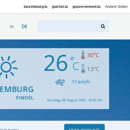
luxembourg.lu
guichet.lu
gouvernement.lu
Andere Seiten
DE
FR
26
30
°C
13
°C
11
km/h
XEMBURG
FINDEL
Samstag, 08. August 2026 - 14:45 Uhr
MEINE PRODUKTE