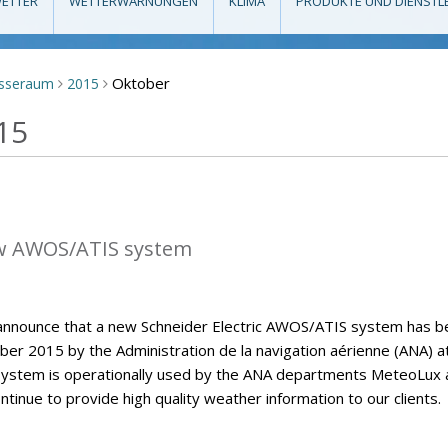
ETTER
WETTERWARNUNGEN
KLIMA
PRODUKTE UND DIENSTL
Oktober
sseraum
2015
>
>
15
w AWOS/ATIS system
announce that a new Schneider Electric AWOS/ATIS system has b
er 2015 by the Administration de la navigation aérienne (ANA) a
ystem is operationally used by the ANA departments MeteoLux 
continue to provide high quality weather information to our clients.