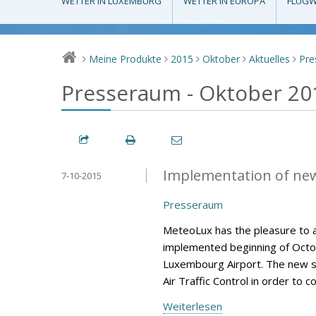
WETTER IN LUXEMBURG
WETTER IN EUROPA
FLUGW
Meine Produkte
2015
Oktober
Aktuelles
Pre
>
>
>
>
>
Presseraum - Oktober 20
Implementation of ne
7-10-2015
Presseraum
MeteoLux has the pleasure to 
implemented beginning of Octob
Luxembourg Airport. The new s
Air Traffic Control in order to 
Weiterlesen