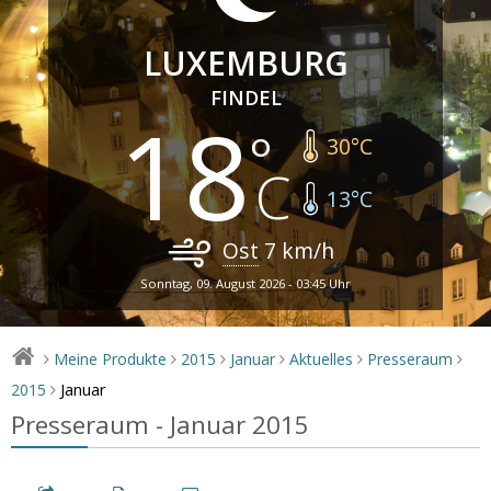
LUXEMBURG
FINDEL
18
30
°C
13
°C
Ost
7
km/h
Sonntag, 09. August 2026 - 03:45 Uhr
Meine Produkte
2015
Januar
Aktuelles
Presseraum
>
>
>
>
>
>
Januar
2015
>
Presseraum - Januar 2015