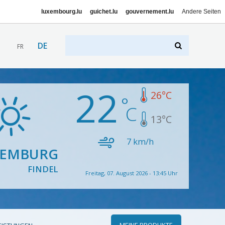
luxembourg.lu
guichet.lu
gouvernement.lu
Andere Seiten
DE
FR
22
26
°C
13
°C
7
km/h
XEMBURG
FINDEL
Freitag, 07. August 2026 - 13:45 Uhr
MEINE PRODUKTE