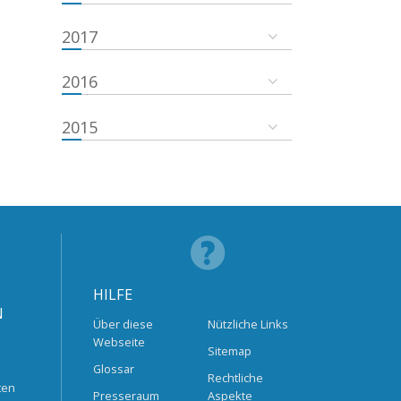
2017
2016
2015
HILFE
N
Über diese
Nützliche Links
Webseite
Sitemap
Glossar
Rechtliche
ten
Presseraum
Aspekte