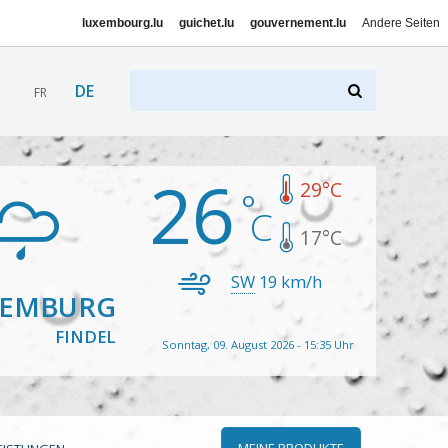
luxembourg.lu
guichet.lu
gouvernement.lu
Andere Seiten
DE
FR
26
29
°C
17
°C
SW
19
km/h
XEMBURG
FINDEL
Sonntag, 09. August 2026 - 15:35 Uhr
MEINE PRODUKTE