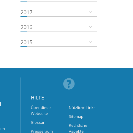
2017
2016
2015
HILFE
N
Über diese
Nützliche Links
Webseite
Sitemap
Glossar
Rechtliche
ten
Presseraum
Aspekte