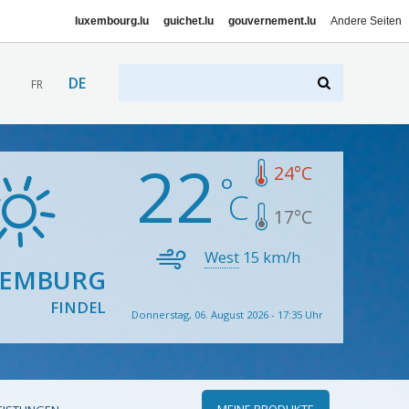
luxembourg.lu
guichet.lu
gouvernement.lu
Andere Seiten
DE
FR
22
24
°C
17
°C
West
15
km/h
XEMBURG
FINDEL
Donnerstag, 06. August 2026 - 17:35 Uhr
MEINE PRODUKTE