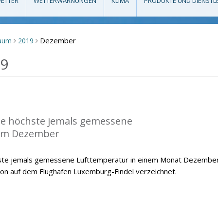
ETTER
WETTERWARNUNGEN
KLIMA
PRODUKTE UND DIENSTL
Dezember
raum
2019
>
>
19
die höchste jemals gemessene
im Dezember
hste jemals gemessene Lufttemperatur in einem Monat Dezember
ion auf dem Flughafen Luxemburg-Findel verzeichnet.