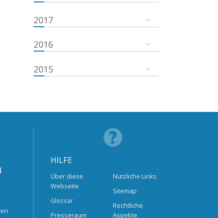
2017
2016
2015
HILFE
N
Über diese
Nützliche Links
Webseite
Sitemap
Glossar
Rechtliche
ten
Presseraum
Aspekte