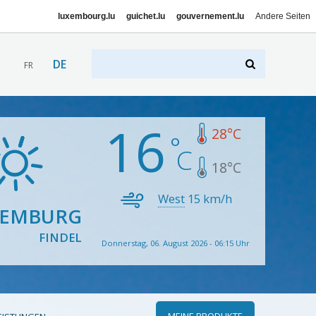
luxembourg.lu
guichet.lu
gouvernement.lu
Andere Seiten
DE
FR
16
28
°C
18
°C
West
15
km/h
XEMBURG
FINDEL
Donnerstag, 06. August 2026 - 06:15 Uhr
MEINE PRODUKTE