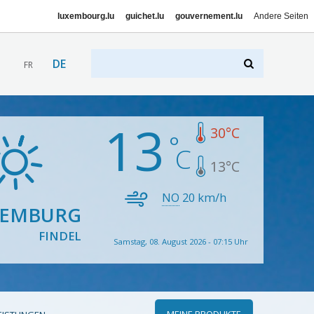
luxembourg.lu
guichet.lu
gouvernement.lu
Andere Seiten
DE
FR
13
30
°C
13
°C
NO
20
km/h
XEMBURG
FINDEL
Samstag, 08. August 2026 - 07:15 Uhr
MEINE PRODUKTE