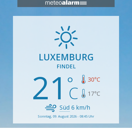
LUXEMBURG
FINDEL
21
30
°C
17
°C
Süd
6
km/h
Sonntag, 09. August 2026 - 08:45 Uhr