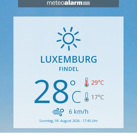
LUXEMBURG
FINDEL
28
29
°C
17
°C
6
km/h
Sonntag, 09. August 2026 - 17:45 Uhr