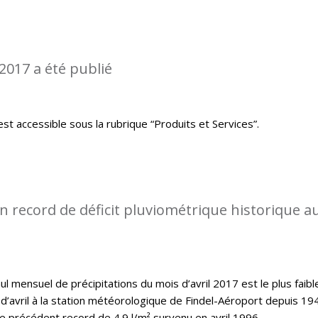
2017 a été publié
st accessible sous la rubrique “Produits et Services”.
 record de déficit pluviométrique historique a
l mensuel de précipitations du mois d’avril 2017 est le plus faibl
d’avril à la station météorologique de Findel-Aéroport depuis 19
le précédent record de 4.9 l/m² survenu en avril 1996.