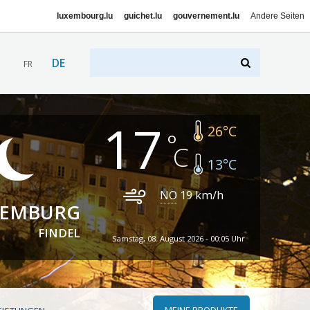
luxembourg.lu
guichet.lu
gouvernement.lu
Andere Seiten
DE
FR
17
26
°C
13
°C
NO
19
km/h
XEMBURG
FINDEL
Samstag, 08. August 2026 - 00:05 Uhr
MEINE PRODUKTE