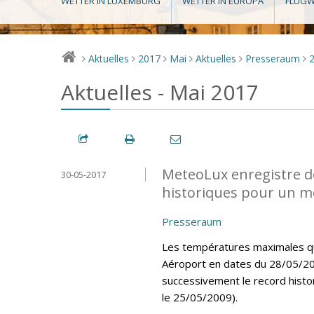
WETTER IN LUXEMBURG
WETTER IN EUROPA
FLUGW
Aktuelles
2017
Mai
Aktuelles
Presseraum
>
>
>
>
>
>
Aktuelles - Mai 2017
MeteoLux enregistre d
30-05-2017
historiques pour un m
Presseraum
Les températures maximales quo
Aéroport en dates du 28/05/20
successivement le record histo
le 25/05/2009).