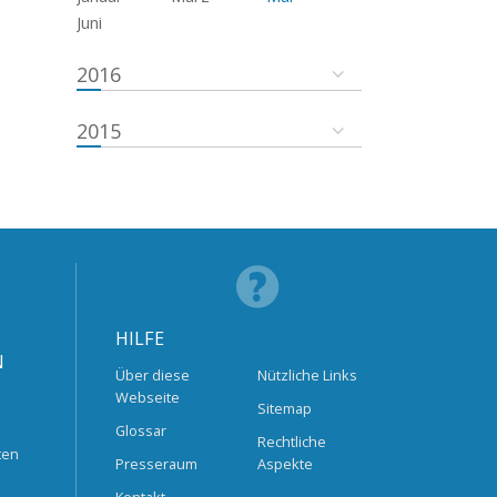
Juni
2016
2015
HILFE
N
Über diese
Nützliche Links
Webseite
Sitemap
Glossar
Rechtliche
ten
Presseraum
Aspekte