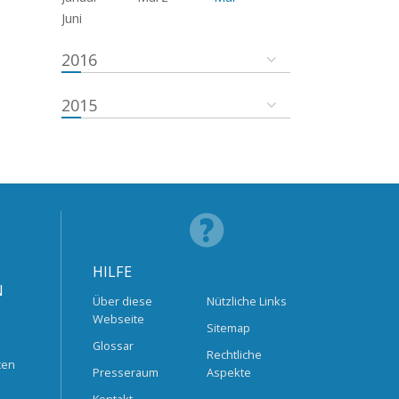
Juni
2016
2015
HILFE
N
Über diese
Nützliche Links
Webseite
Sitemap
Glossar
Rechtliche
ten
Presseraum
Aspekte