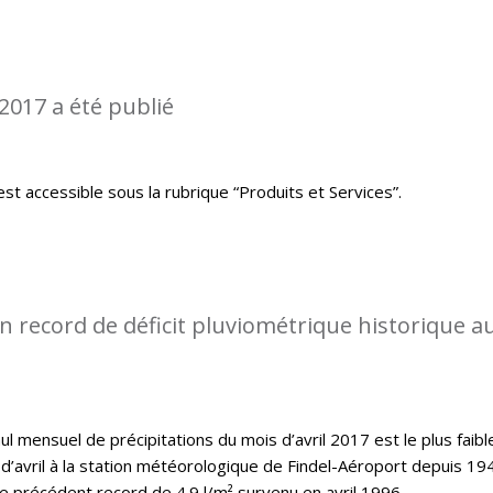
2017 a été publié
st accessible sous la rubrique “Produits et Services”.
 record de déficit pluviométrique historique a
l mensuel de précipitations du mois d’avril 2017 est le plus faibl
d’avril à la station météorologique de Findel-Aéroport depuis 19
le précédent record de 4.9 l/m² survenu en avril 1996.