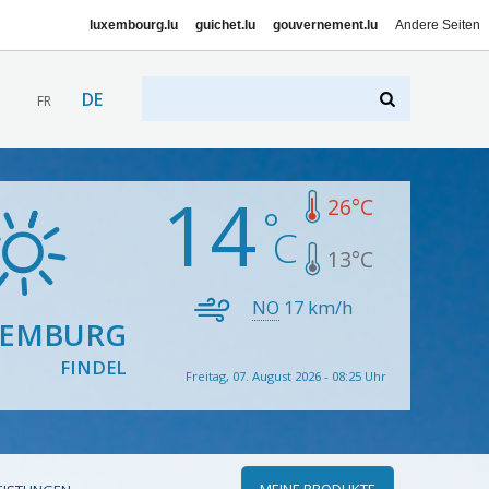
luxembourg.lu
guichet.lu
gouvernement.lu
Andere Seiten
DE
FR
14
26
°C
13
°C
NO
17
km/h
XEMBURG
FINDEL
Freitag, 07. August 2026 - 08:25 Uhr
MEINE PRODUKTE