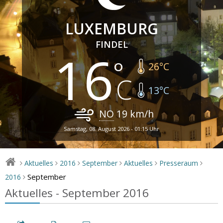
LUXEMBURG
FINDEL
16
26
°C
13
°C
NO
19
km/h
Samstag, 08. August 2026 - 01:15 Uhr
Aktuelles
2016
September
Aktuelles
Presseraum
>
>
>
>
>
>
September
2016
>
Aktuelles - September 2016