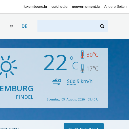
luxembourg.lu
guichet.lu
gouvernement.lu
Andere Seiten
DE
FR
22
30
°C
17
°C
Süd
9
km/h
XEMBURG
FINDEL
Sonntag, 09. August 2026 - 09:45 Uhr
MEINE PRODUKTE