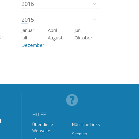
2016
2015
r
Januar
April
Juni
or
Juli
August
Oktober
Dezember
HILFE
N
Über diese
Nützliche Links
Webseite
Sitemap