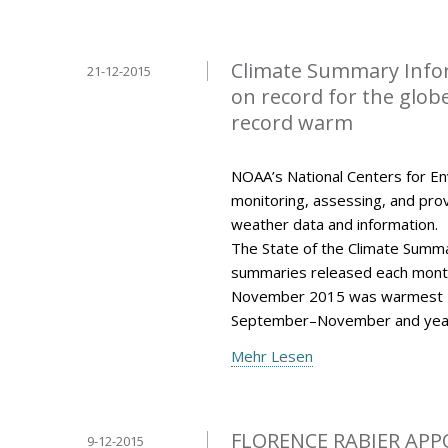
Climate Summary Info
21-12-2015
on record for the glo
record warm
NOAA’s National Centers for Env
monitoring, assessing, and provi
weather data and information.
The State of the Climate Summar
summaries released each mont
November 2015 was warmest N
September–November and year
Mehr Lesen
FLORENCE RABIER APP
9-12-2015