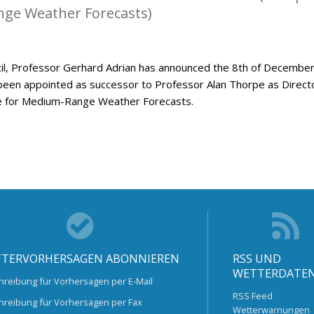
ge Weather Forecasts)
l, Professor Gerhard Adrian has announced the 8th of Decembe
been appointed as successor to Professor Alan Thorpe as Direct
e for Medium-Range Weather Forecasts.
TERVORHERSAGEN ABONNIEREN
RSS UND
WETTERDATE
hreibung für Vorhersagen per E-Mail
RSS Feed
hreibung für Vorhersagen per Fax
Wetterwarnungen