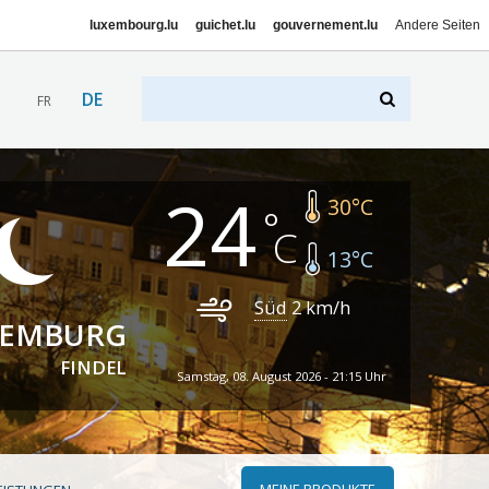
luxembourg.lu
guichet.lu
gouvernement.lu
Andere Seiten
DE
FR
24
30
°C
13
°C
Süd
2
km/h
XEMBURG
FINDEL
Samstag, 08. August 2026 - 21:15 Uhr
MEINE PRODUKTE