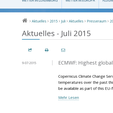
WETTER IN LUXEMBURG
WETTER IN EUROPA
FLUGW
Aktuelles
2015
Juli
Aktuelles
Presseraum
2
>
>
>
>
>
>
Aktuelles - Juli 2015
ECMWF: Highest global
9-07-2015
Copernicus Climate Change Serv
temperatures over the past thir
be available as part of this E
Mehr Lesen