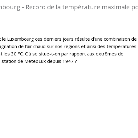
mbourg - Record de la température maximale p
t le Luxembourg ces derniers jours résulte d’une combinaison de
gnation de l’air chaud sur nos régions et ainsi des températures
 les 30 °C. Où se situe-t-on par rapport aux extrêmes de
a station de MeteoLux depuis 1947 ?