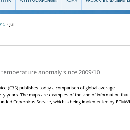
ETTER
WETTERWARNUNGEN
KLIMA
PRODUKTE UND DIENSTL
Juli
015
>
 temperature anomaly since 2009/10
ice (C3S) publishes today a comparison of global average
ty years. The maps are examples of the kind of information that 
U-funded Copernicus Service, which is being implemented by ECMWF