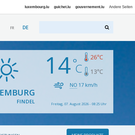
luxembourg.lu
guichet.lu
gouvernement.lu
Andere Seiten
DE
FR
14
26
°C
13
°C
NO
17
km/h
XEMBURG
FINDEL
Freitag, 07. August 2026 - 08:25 Uhr
MEINE PRODUKTE