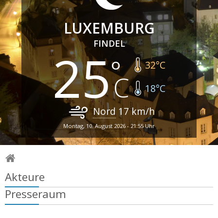
LUXEMBURG
FINDEL
25
32
°C
18
°C
Nord
17
km/h
Montag, 10. August 2026 - 21:55 Uhr
Akteure
Presseraum