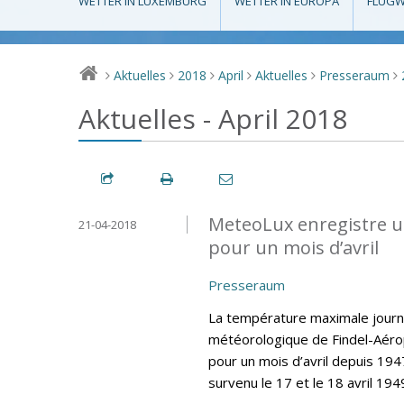
WETTER IN LUXEMBURG
WETTER IN EUROPA
FLUGW
Aktuelles
2018
April
Aktuelles
Presseraum
>
>
>
>
>
>
Aktuelles - April 2018
MeteoLux enregistre u
21-04-2018
pour un mois d’avril
Presseraum
La température maximale journa
météorologique de Findel-Aéro
pour un mois d’avril depuis 194
survenu le 17 et le 18 avril 194