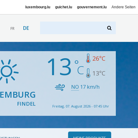
luxembourg.lu
guichet.lu
gouvernement.lu
Andere Seiten
DE
FR
13
26
°C
13
°C
NO
17
km/h
XEMBURG
FINDEL
Freitag, 07. August 2026 - 07:45 Uhr
MEINE PRODUKTE