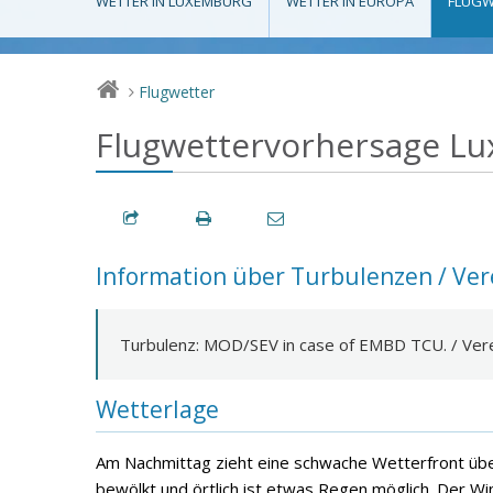
WETTER IN LUXEMBURG
WETTER IN EUROPA
FLUGW
Flugwetter
>
Flugwettervorhersage L
Information über Turbulenzen / Vere
Turbulenz: MOD/SEV in case of EMBD TCU. / Ve
Wetterlage
Am Nachmittag zieht eine schwache Wetterfront übe
bewölkt und örtlich ist etwas Regen möglich. Der Wi