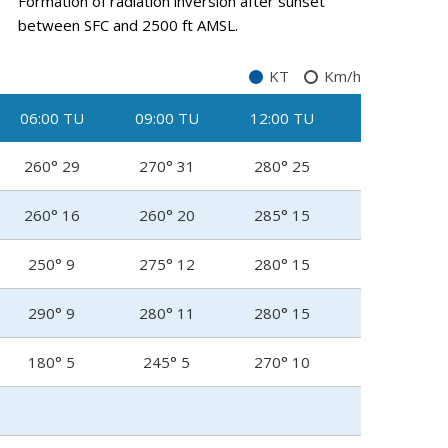
Formation of radiation inversion after sunset
between SFC and 2500 ft AMSL.
KT
Km/h
06:00 TU
09:00 TU
12:00 TU
260° 29
270° 31
280° 25
260° 16
260° 20
285° 15
250° 9
275° 12
280° 15
290° 9
280° 11
280° 15
180° 5
245° 5
270° 10