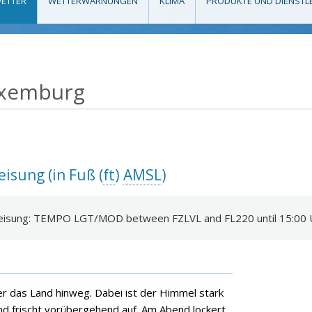
ETTER
WETTERWARNUNGEN
KLIMA
PRODUKTE UND DIENSTL
uxemburg
isung (in Fuß (
ft
)
AMSL
)
reisung: TEMPO LGT/MOD between FZLVL and FL220 until 15:00 
r das Land hinweg. Dabei ist der Himmel stark
nd frischt vorübergehend auf. Am Abend lockert