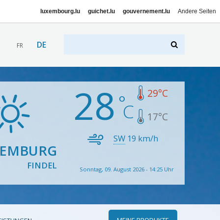
luxembourg.lu
guichet.lu
gouvernement.lu
Andere Seiten
DE
FR
28
29
°C
17
°C
SW
19
km/h
XEMBURG
FINDEL
Sonntag, 09. August 2026 - 14:25 Uhr
MEINE PRODUKTE