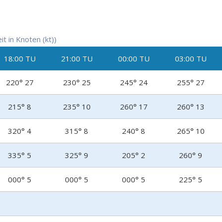
t in Knoten (kt))
18:00 TU
21:00 TU
00:00 TU
03:00 TU
220° 27
230° 25
245° 24
255° 27
215° 8
235° 10
260° 17
260° 13
320° 4
315° 8
240° 8
265° 10
335° 5
325° 9
205° 2
260° 9
000° 5
000° 5
000° 5
225° 5