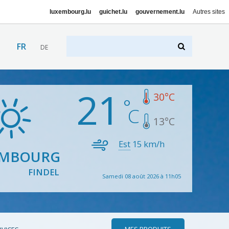
luxembourg.lu
guichet.lu
gouvernement.lu
Autres sites
FR
DE
21
30
°C
13
°C
Est
15
km/h
EMBOURG
FINDEL
Samedi 08 août 2026 à 11h05
MES PRODUITS