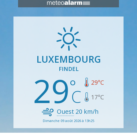
LUXEMBOURG
FINDEL
29
29
°C
17
°C
Ouest
20
km/h
Dimanche 09 août 2026 à 13h25