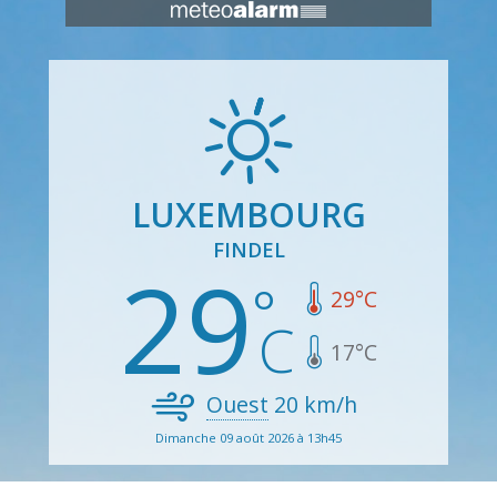
LUXEMBOURG
FINDEL
29
29
°C
17
°C
Ouest
20
km/h
Dimanche 09 août 2026 à 13h45