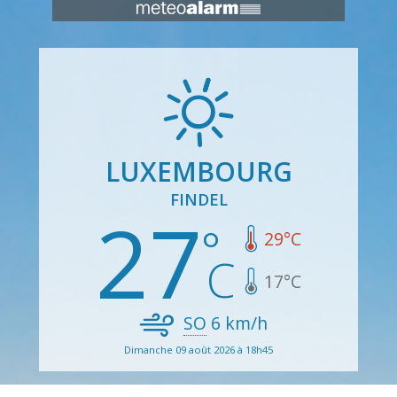
LUXEMBOURG
FINDEL
27
29
°C
17
°C
SO
6
km/h
Dimanche 09 août 2026 à 18h45