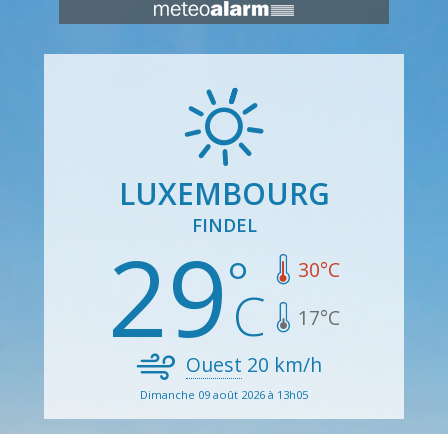
LUXEMBOURG
FINDEL
29
30
°C
17
°C
Ouest
20
km/h
Dimanche 09 août 2026 à 13h05