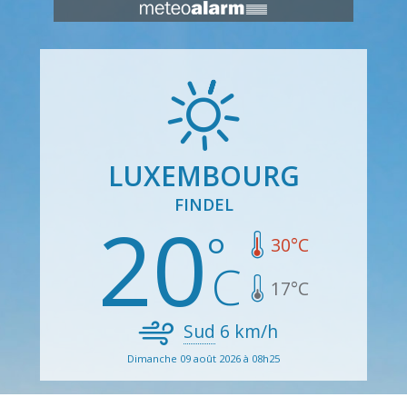
LUXEMBOURG
FINDEL
20
30
°C
17
°C
Sud
6
km/h
Dimanche 09 août 2026 à 08h25