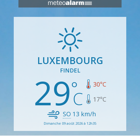
LUXEMBOURG
FINDEL
29
30
°C
17
°C
SO
13
km/h
Dimanche 09 août 2026 à 12h35