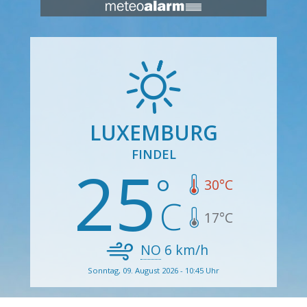
LUXEMBURG
FINDEL
25
30
°C
17
°C
NO
6
km/h
Sonntag, 09. August 2026 - 10:45 Uhr