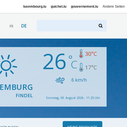
luxembourg.lu
guichet.lu
gouvernement.lu
Andere Seiten
DE
FR
26
30
°C
17
°C
6
km/h
XEMBURG
FINDEL
Sonntag, 09. August 2026 - 11:25 Uhr
MEINE PRODUKTE