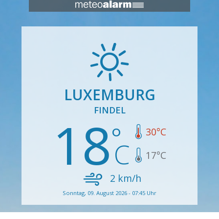
LUXEMBURG
FINDEL
18
30
°C
17
°C
2
km/h
Sonntag, 09. August 2026 - 07:45 Uhr