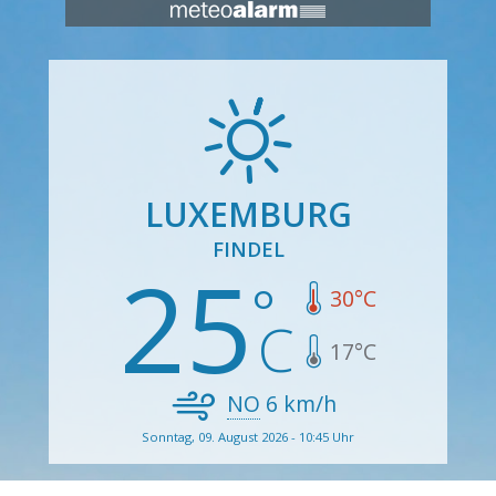
LUXEMBURG
FINDEL
25
30
°C
17
°C
NO
6
km/h
Sonntag, 09. August 2026 - 10:45 Uhr