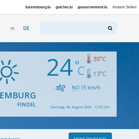
luxembourg.lu
guichet.lu
gouvernement.lu
Andere Seiten
DE
FR
24
30
°C
13
°C
NO
15
km/h
XEMBURG
FINDEL
Samstag, 08. August 2026 - 12:55 Uhr
MEINE PRODUKTE