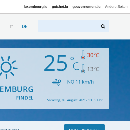
luxembourg.lu
guichet.lu
gouvernement.lu
Andere Seiten
DE
FR
25
30
°C
13
°C
NO
11
km/h
XEMBURG
FINDEL
Samstag, 08. August 2026 - 13:35 Uhr
MEINE PRODUKTE