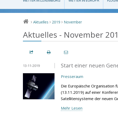
WETTER IN LUXEMBURG
WETTER IN EUROPA
FLUGW
Aktuelles
2019
November
>
>
>
Aktuelles - November 20
Start einer neuen Gen
13-11-2019
Presseraum
Die Europäische Organisation f
(13.11.2019) auf einer Konfere
Satellitensysteme der neuen G
Mehr Lesen