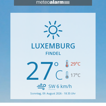
LUXEMBURG
FINDEL
27
29
°C
17
°C
SW
6
km/h
Sonntag, 09. August 2026 - 18:35 Uhr